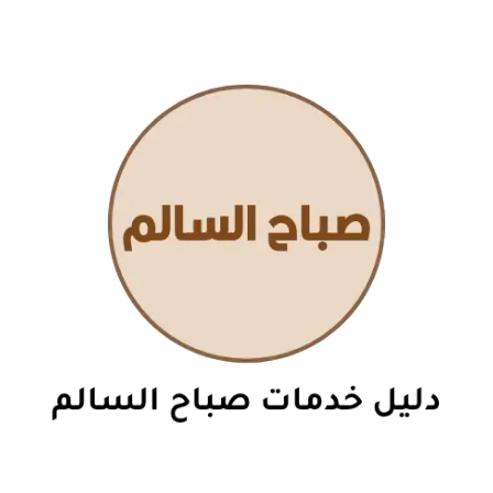
نتقل
لى
لمحتوى