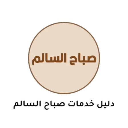
نتقل
لى
لمحتوى