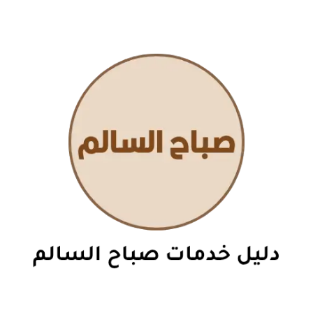
نتقل
لى
لمحتوى