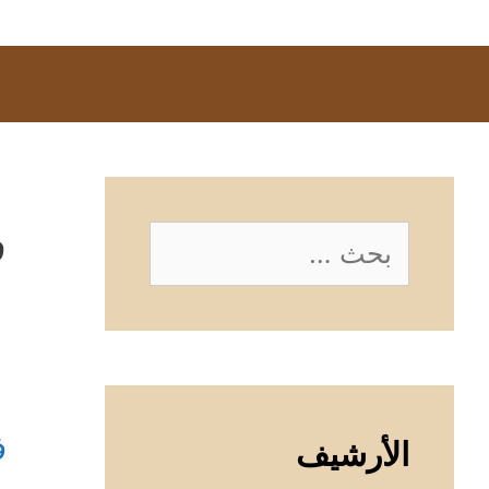
ف
البحث
عن:
ف
الأرشيف