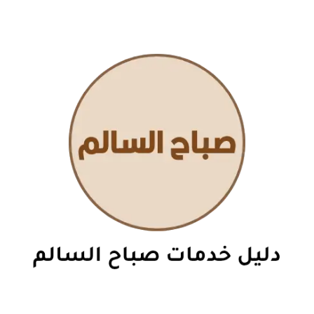
نتقل
لى
لمحتوى