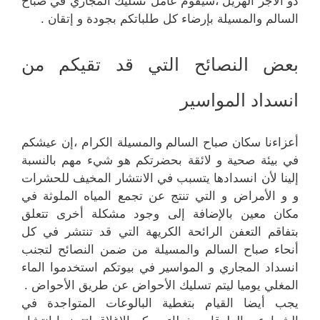
ذو الأجر الهزيل ،سيقوم عامل تسليك المجاري في صباح
السالم والمسيلة بإرضاء كل طلباتكم بجودة و إتقان .
بعض النصائح التي قد تقيكم من
انسداد المواسير
أعزاءنا سكان صباح السالم والمسيلة الكرام ،إن عيشكم
في بيئة صحية و لائقة بحضرتكم هو شيء مهم بالنسبة
إلينا لأن انسدادها يتسبب في الانتشار المخيف للحشرات
و و الأمراض و التي تنتج عن تجمع المياه الملوثة في
مكان معين بالإضافة إلى وجود مشكلة أخرى تتعلق
بتفاقم التعفن الرائحة الكريهة التي قد تنتشر في كل
أنحاء صباح السالم والمسيلة من ضمن النصائح لتجنب
انسداد المجاري و المواسير في بيوتكم استخدموا الماء
المغلي يوميا ليتم تسليك الأحواض عن طريق الأحواض .
يجب أيضا القيام بتغطية البالوعات المتواجدة في