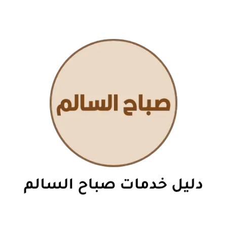
نتقل
لى
لمحتوى