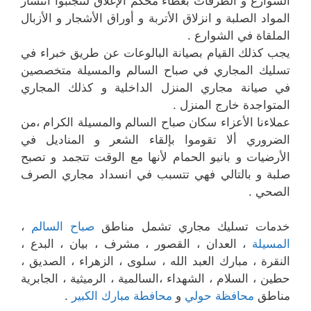
الشوارع و الطرقات بغطاء محكم الإغلاق لتتجنبوا انتشار
المواد الصلبة و انزلاق الأتربة و أوراق الأشجار و الأزبال
الملقاة في الشوارع .
يجب كذلك القيام بصيانة البالوعات عن طريق خبراء في
تسليك المجاري في صباح السالم والمسيلة متخصصين
في صيانة مجاري المنزل الداخلية و كذلك المجاري
المتواجدة خارج المنزل .
عملاءنا الأعزاء سكان صباح السالم والمسيلة الكرام ،من
الضروري ألا تقوموا بإلقاء الشعر و المناديل في
الأرضيات و بانيو الحمام لأنها مع الوقت تتجمد و تصبح
صلبة و بالتالي فهي تتسبب في انسداد مجاري الصرف
الصحي .
خدمات تسليك مجاري تشمل مناطق
صباح السالم
،
المسيلة
، العدان ، القصور ، مشرف ، بيان ، البدع ،
النقرة ، مبارك العبد الله ، سلوى ، الزهراء ، الصديق ،
حطين ، السلام ، الشهداء ،السالمية ، الرميثية ، الجابرية
مناطق
محافظة حولي
و
محافطة مبارك الكبير
.